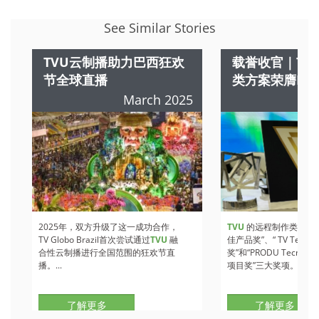
See Similar Stories
TVU云制播助力巴西狂欢
载誉收官｜TV
节全球直播
类方案荣膺NA
March 2025
2025年，双方升级了这一成功合作，
TVU
的远程制作类方案斩
TV Globo Brazil首次尝试通过
TVU
融
佳产品奖”、“ TV Tech
合性云制播进行全国范围的狂欢节直
奖”和“PRODU Tecnolog
播。...
项目奖”三大奖项。...
了解更多
了解更多