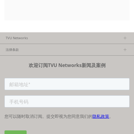
TVU Networks
关于TVU
法律条款
执行团队
隐私政策
加入我们
欢迎订阅TVU Networks新闻及案例
法律条款
经销商项目报备
FCC/CE声明