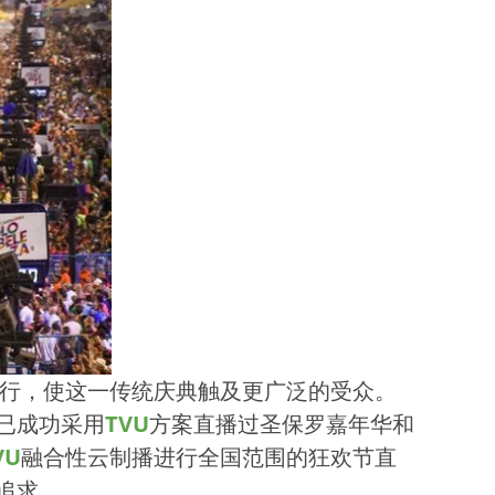
桑巴游行，使这一传统庆典触及更广泛的受众。
il已成功采用
TVU
方案直播过圣保罗嘉年华和
VU
融合性云制播进行全国范围的狂欢节直
追求。