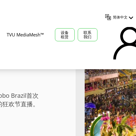
简体中文
设备
联系
TVU MediaMesh™
租赁
我们
欢节全球
 Brazil首次
的狂欢节直播。