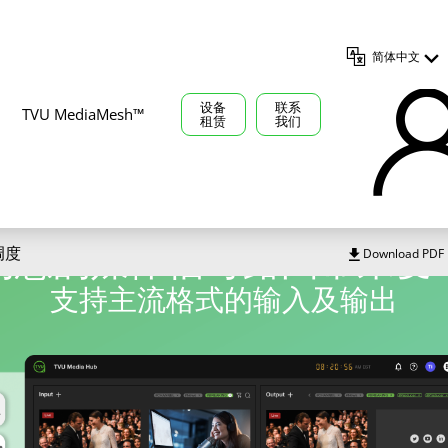
简体中文
设备
联系
TVU MediaMesh™
租赁
我们
TVU MediaHub™ 云调度
为您的媒体信号路由带来变
云调度
Download PDF
支持主流格式的输入及输出