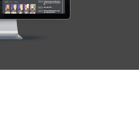
TVU Channel 云播出
TVU Mediahub 云调度
TVU Remote Commentator
解说