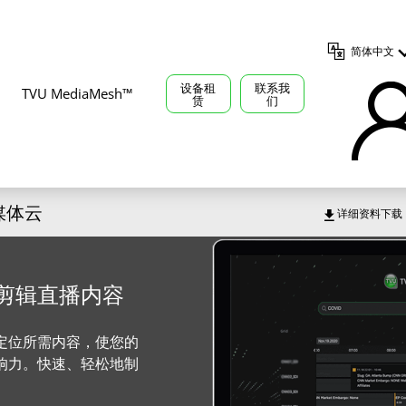
简体中文
设备租
联系我
TVU MediaMesh™
赁
们
智媒体云
详细资料下载
剪辑直播内容
管
定位所需内容，使您的
响力。快速、轻松地制