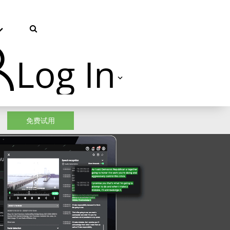
Log In
TVU Producer 云导播
免费试用
TVU Partyline 云互联
TVU Command Center 集中
控系统
TVU Search 智媒体云