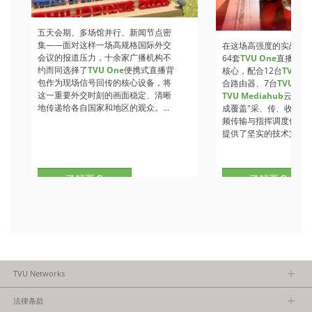
五天会期、多场馆并行、新闻节点密
集——面对这样一场高规格国际外交
在这场高强度的实战检
会议的报道压力，十余家广播机构不
64套
TVU One
直播背包
约而同选择了
TVU One
便携式直播背
核心，配合12台
TVU Ro
包作为现场信号回传的核心设备，将
合路由器、7台
TVU
收
这一重要外交时刻的画面稳定、清晰
TVU Mediahub
云调度
地传递给各自国家和地区的观众。...
成覆盖"采、传、收、调
频传输与指挥调度保障
提供了坚实的技术支撑。.
了解更多
了解更多
TVU Networks
关于TVU
法律条款
执行团队