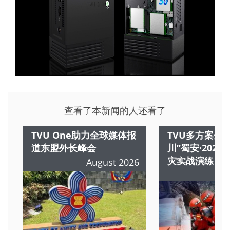
查看了本新闻的人还看了
TVU One助力全球媒体报
TVU多方案全
道东盟外长峰会
川”蜀安·202
灾实战演练
August 2026
A