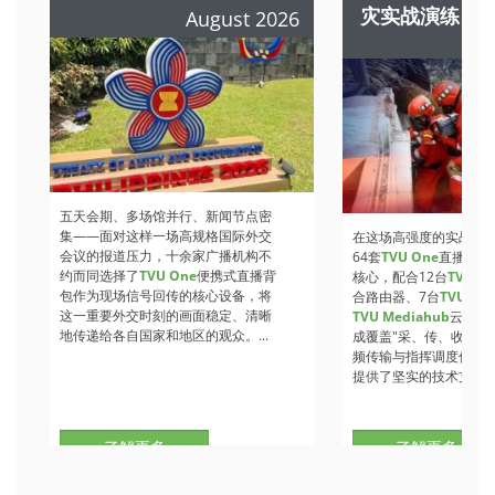
灾实战演练
August 2026
A
五天会期、多场馆并行、新闻节点密
集——面对这样一场高规格国际外交
在这场高强度的实战检
会议的报道压力，十余家广播机构不
64套
TVU One
直播背包
约而同选择了
TVU One
便携式直播背
核心，配合12台
TVU Ro
包作为现场信号回传的核心设备，将
合路由器、7台
TVU
收
这一重要外交时刻的画面稳定、清晰
TVU Mediahub
云调度
地传递给各自国家和地区的观众。...
成覆盖"采、传、收、调
频传输与指挥调度保障
提供了坚实的技术支撑。.
了解更多
了解更多