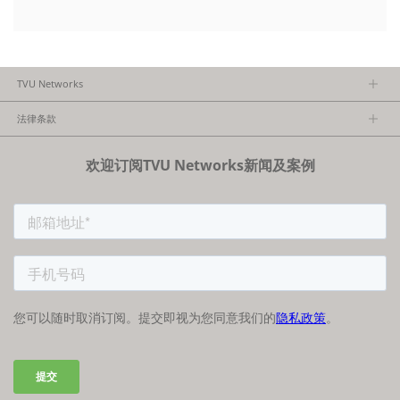
TVU Networks
关于TVU
法律条款
执行团队
隐私政策
加入我们
欢迎订阅TVU Networks新闻及案例
法律条款
经销商项目报备
FCC/CE声明