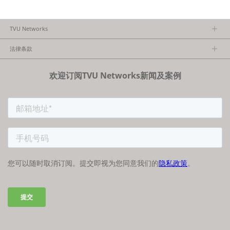
TVU Networks
关于TVU
法律条款
执行团队
隐私政策
加入我们
欢迎订阅TVU Networks新闻及案例
法律条款
经销商项目报备
FCC/CE声明