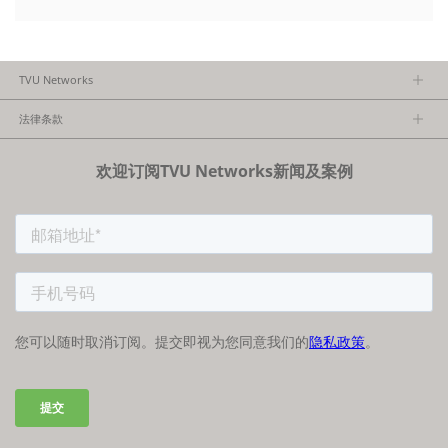
TVU Networks
关于TVU
法律条款
执行团队
隐私政策
加入我们
欢迎订阅TVU Networks新闻及案例
法律条款
经销商项目报备
FCC/CE声明