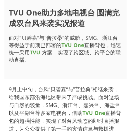
TVU One助力多地电视台 圆满完
成双台风来袭实况报道
面对"贝碧嘉"与"普拉桑"的威胁，SMG、浙江台
等得益于前期已部署的
TVU One
直播背包，迅速
统一采用
TVU
方案，实现了跨区域、跨平台的联
动直播。
9月上中旬，台风”
贝碧嘉
“与”普拉桑”相继来袭，
给我国东部沿海地区带来了严峻挑战。面对这场
与自然的较量，
SMG
、浙江台、嘉兴台、海盐台
以及平湖台等多家电视台，借助
TVU One
直播背
包的超强性能，实现了对台风动态的即时直播报
道，为公众提供了第一手的灾情信息与救援进