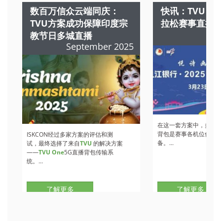
数百万信众云端同庆：
快讯：TVU 
TVU方案成功保障印度宗
拉松赛事直播
教节日多城直播
M
September 2025
在这一套方案中，多部
T
背包是赛事各机位信号
ISKCON经过多家方案的评估和测
备。...
试，最终选择了来自
TVU
的解决方案
——
TVU One
5G直播背包传输系
统。...
了解更多
了解更多