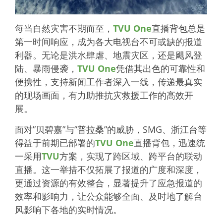
每当自然灾害不期而至，
TVU One
直播背包总是
第一时间响应，成为各大电视台不可或缺的报道
利器。无论是洪水肆虐、地震灾区，还是飓风登
陆、暴雨侵袭，
TVU One
凭借其出色的可靠性和
便携性，支持新闻工作者深入一线，传递最真实
的现场画面，有力助推抗灾救援工作的高效开
展。
面对”贝碧嘉”与”普拉桑”的威胁，SMG、浙江台等
得益于前期已部署的
TVU One
直播背包，迅速统
一采用
TVU
方案，实现了跨区域、跨平台的联动
直播。这一举措不仅拓展了报道的广度和深度，
更通过资源的有效整合，显著提升了应急报道的
效率和影响力，让公众能够全面、及时地了解台
风影响下各地的实时情况。