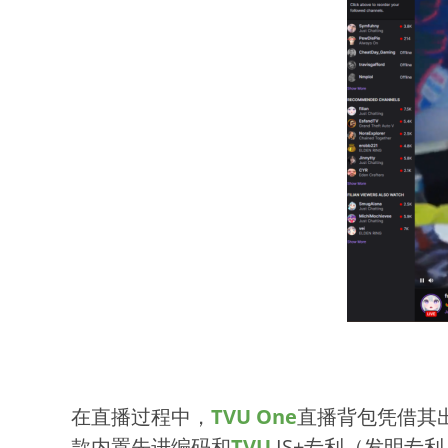
在直播过程中，
TVU One
直播背包凭借其
款内置先进编码和
TVU
IS+专利（发明专