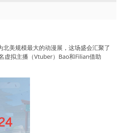
TVU Channel 云播出
TVU Mediahub 云调度
TVU Remote Commentator
幕。作为北美规模最大的动漫展，这场盛会汇聚了
云解说
（Vtuber）Bao和Filian借助