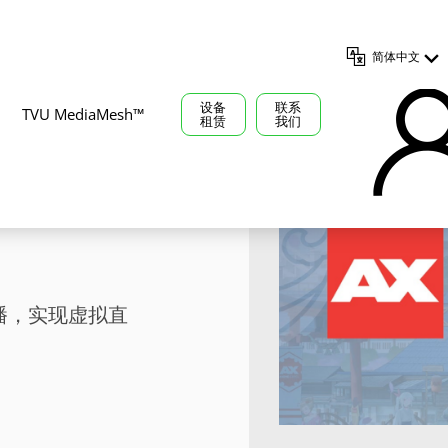
简体中文
设备
联系
TVU MediaMesh™
租赁
我们
VU云制
播，实现虚拟直