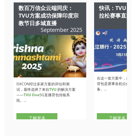
数百万信众云端同庆：
快讯：TVU 
TVU方案成功保障印度宗
拉松赛事直播
教节日多城直播
M
September 2025
在这一套方案中，多部
T
背包是赛事各机位信号
ISKCON经过多家方案的评估和测
备。...
试，最终选择了来自
TVU
的解决方案
——
TVU One
5G直播背包传输系
统。...
了解更多
了解更多