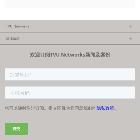
TVU Networks
关于TVU
法律条款
执行团队
隐私政策
加入我们
欢迎订阅TVU Networks新闻及案例
法律条款
经销商项目报备
FCC/CE声明