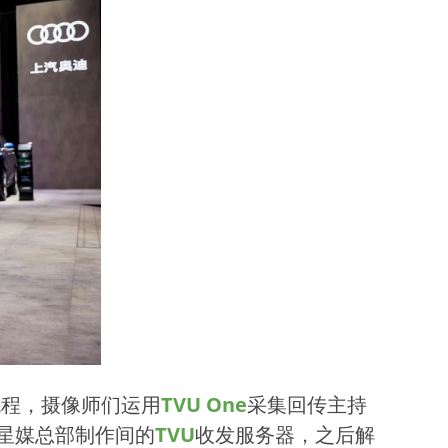
流程，摄像师们运用
TVU One
采集回传主持
星媒总部制作间的
TVU
收发服务器，之后解