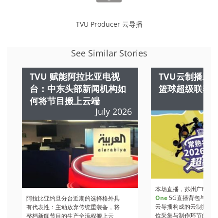
TVU Producer 云导播
See Similar Stories
TVU 赋能阿拉比亚电视
TVU云制播助力
台：中东头部新闻机构如
篮球超级联赛
何将节目搬上云端
July 2026
本场直播，苏州广电总
One
5G直播背包与
TVU
阿拉比亚约旦分台近期的选择格外具
云导播构成的云制播方
有代表性：主动放弃传统重装备，将
位采集与制作环节的核心架
整档新闻节目的生产全流程搬上云