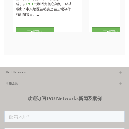
端，以
TVU
云制播为核心架构，成功
播出了中东地区首档完全在云端制作
的新闻节目。...
了解更多
了解更多
TVU Networks
关于TVU
法律条款
执行团队
隐私政策
加入我们
欢迎订阅TVU Networks新闻及案例
法律条款
经销商项目报备
FCC/CE声明