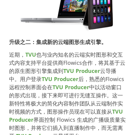
升级之二：集成新的云端图形生成引擎。
近期，
TVU
也与业内知名的云端实时图形和交互
式内容支持平台提供商Flowics合作，将其基于云
的原生图形引擎集成到
TVU Producer
云导播
中。用户登录
TVU Producer
后，熟悉的Flowics
远程控制界面会在
TVU Producer
中以活动窗口
的形式出现，接下来即可进行无缝互操作。这一
新特性将极大的简化内容制作团队从云端制作实
时视频的方式，图形操作员现在可以直接从
TVU
Producer
界面控制 Flowics 生成的广播级质量实
时图形，并将它们插入到直播制作中，而无需离