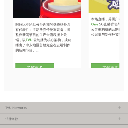
本场直播，苏州广电总
One
5G直播背包与
TVU
阿拉比亚约旦分台近期的选择格外具
云导播构成的云制播方
有代表性：主动放弃传统重装备，将
位采集与制作环节的核心架
整档新闻节目的生产全流程搬上云
端，以
TVU
云制播为核心架构，成功
播出了中东地区首档完全在云端制作
的新闻节目。...
了解更多
了解更多
TVU Networks
关于TVU
法律条款
执行团队
隐私政策