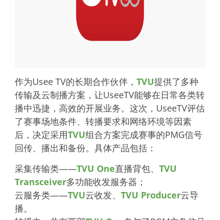
作为Usee TV的长期合作伙伴，
TVU
提供了多种
传输及云制播方案，让UseeTV能够在日常各类转
播中迅捷，高效的开展业务。这次，UseeTV评估
了赛事场地条件、转播要求和网络环境等因素
后，决定采用
TVU
组合方案完成赛事的PMG信号
回传、播出和备份。具体产品包括：
采集传输类——
TVU One
直播背包、
TVU
Transceiver
多功能收发服务器；
云服务类——
TVU
云收发、
TVU Producer
云导
播。