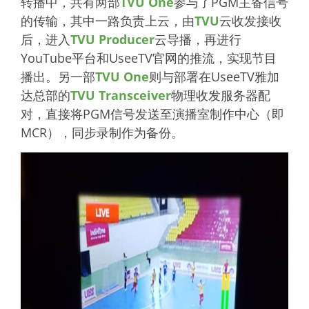
转播中，共有两部
TVU One
参与了PGM主备信号
的传输，其中一路负责上云，由
TVU
云收发接收
后，进入
TVU Producer
云导播，再进行
YouTube平台和UseeTV官网的推流，实现节目
播出。另一部
TVU One
则与部署在UseeTV雅加
达总部的
TVU Transceiver
物理收发服务器配
对，直接将PGM信号发送至演播室制作中心（即
MCR），同步录制作为备份。