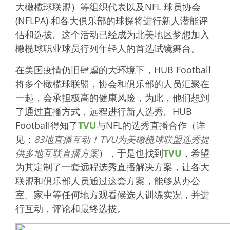
大橄榄球联盟）等组织代表以及NFL 球员协会
(NFLPA) 和各大俱乐部的球探将进行新人潜能评
估和选拔。这个活动已经成为北美地区梦想加入
橄榄球职业球员行列年轻人的首选试镜舞台。
在美国疫情仍旧肆虐的大环境下，HUB Football
将多个橄榄球联盟，协会和俱乐部的人员汇聚在
一起，会承担极高的健康风险，为此，他们想到
了通过直播方式，远程进行新人选秀。HUB
Football得知了
TVU
与NFL的选秀直播合作（详
见：
83地直播互动！TVU为美橄榄球联盟选秀提
供多地互联直播方案
），于是也找到
TVU
，希望
为其定制了一套远程选秀直播解决方案，让各大
联盟和俱乐部人员通过这套方案，能够从办公
室、家中等任何地方观看候选人训练实况，并进
行互动，评论和最终选拔。