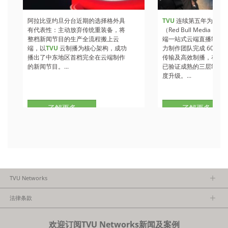
阿拉比亚约旦分台近期的选择格外具
TVU
连续第五年为红牛
有代表性：主动放弃传统重装备，将
（Red Bull Media H
整档新闻节目的生产全流程搬上云
端一站式云端直播制作
端，以
TVU
云制播为核心架构，成功
力制作团队完成 60+ 
播出了中东地区首档完全在云端制作
传输及高效制播，在 202
的新闻节目。...
已验证成熟的三层制作
度升级。...
了解更多
了解更多
TVU Networks
关于TVU
法律条款
执行团队
隐私政策
加入我们
欢迎订阅TVU Networks新闻及案例
法律条款
经销商项目报备