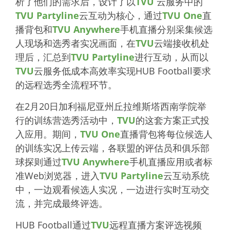
析了他们的需求后，设计了以
TVU
云服务中的
TVU Partyline
云互动为核心，通过
TVU One
直
播背包和
TVU Anywhere
手机直播分别采集候选
人现场和选秀者实况画面，在
TVU
云端接收机处
理后，汇总到
TVU Partyline
进行互动，从而以
TVU
云服务低成本高效率实现HUB Football要求
的远程选秀全流程环节。
在2月20日加利福尼亚州丘拉维斯塔西南学院举
行的训练营选秀活动中，
TVU
的这套方案正式投
入应用。期间，
TVU One
直播背包将每位候选人
的训练实况上传云端，各联盟的评估员和俱乐部
球探则通过
TVU Anywhere
手机直播应用或者标
准Web浏览器，进入
TVU Partyline
云互动系统
中，一边观看候选人实况，一边进行实时互动交
流，并完成最终评选。
HUB Football通过
TVU
远程直播方案评选视频