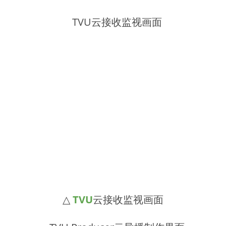
△
TVU
云接收监视画面