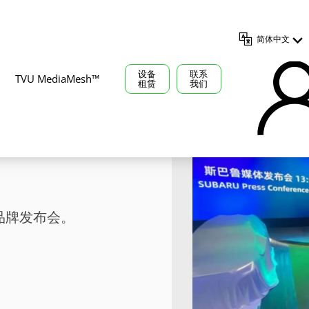
简体中文
设备
联系
TVU MediaMesh™
租赁
我们
驭”斯巴
品牌发布会。