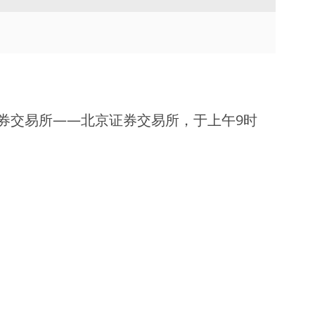
TVU Channel 云播出
TVU Mediahub 云调度
TVU Remote Commentator
云解说
券交易所——北京证券交易所，于上午9时