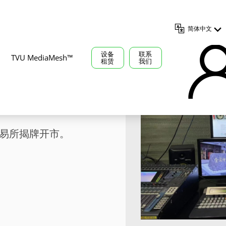
简体中文
设备
联系
TVU MediaMesh™
租赁
我们
揭牌开市
易所揭牌开市。