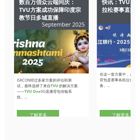
数百万信众云端同庆：
快讯：TVU 
TVU方案成功保障印度宗
拉松赛事直播
教节日多城直播
M
September 2025
在这一套方案中，多部
T
背包是赛事各机位信号
ISKCON经过多家方案的评估和测
备。...
试，最终选择了来自
TVU
的解决方案
——
TVU One
5G直播背包传输系
统。...
了解更多
了解更多