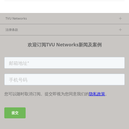
TVU Networks
关于TVU
法律条款
执行团队
隐私政策
加入我们
欢迎订阅TVU Networks新闻及案例
法律条款
经销商项目报备
FCC/CE声明