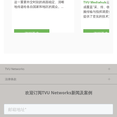
这一重要外交时刻的画面稳定、清晰
TVU Mediahub
云调度
地传递给各自国家和地区的观众。...
成覆盖"采、传、收、调
频传输与指挥调度保障
提供了坚实的技术支撑。.
了解更多
了解更多
TVU Networks
关于TVU
法律条款
执行团队
隐私政策
加入我们
欢迎订阅TVU Networks新闻及案例
法律条款
经销商项目报备
FCC/CE声明