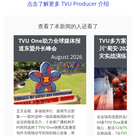
点击了解更多 TVU Producer 介绍
查看了本新闻的人还看了
TVU One助力全球媒体报
TVU多方案全
道东盟外长峰会
川”蜀安·202
灾实战演练
August 2026
A
五天会期、多场馆并行、新闻节点密
集——面对这样一场高规格国际外交
在这场高强度的实战检
会议的报道压力，十余家广播机构不
64套
TVU One
直播背包
约而同选择了
TVU One
便携式直播背
核心，配合12台
TVU Ro
包作为现场信号回传的核心设备，将
合路由器、7台
TVU
收