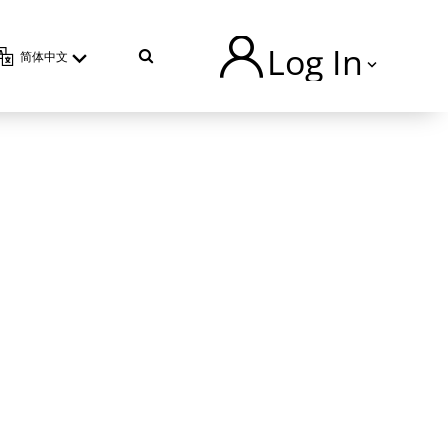
Log In
简体中文
TVU Producer 云导播
TVU Partyline 云互联
TVU Command Center 集中
管控系统
TVU Search 智媒体云
TVU Channel 云播出
TVU Mediahub 云调度