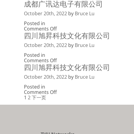
成都广讯达电子有限公司
云
科
公
南
技
司
视
October 20th, 2022
有
by
Bruce Lu
洋
限
Posted in
科
公
on
Comments Off
技
司
四川旭昇科技文化有限公司
成
有
都
限
广
October 20th, 2022
公
by
Bruce Lu
讯
司
Posted in
达
on
Comments Off
电
四川旭昇科技文化有限公司
四
子
川
有
旭
October 20th, 2022
限
by
Bruce Lu
昇
公
Posted in
科
司
on
Comments Off
技
Posts
四
1
2
下一页
文
川
化
navigation
旭
有
昇
限
科
公
技
司
文