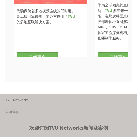
作为全球领先的直播技
商，
TVU
多年来一直深
为确保跨省多地视频连线的低时延、
场。在此次韩国总统大
高品质可靠传输，主办方选用了
TVU
线部署多种直播解决方案
的多地互联解决方案。...
MBC、SBS、YTN、O
多家主流媒体机构提供
直播制作服务。...
了解更多
了解更多
TVU Networks
关于TVU
法律条款
执行团队
隐私政策
加入我们
欢迎订阅TVU Networks新闻及案例
法律条款
经销商项目报备
FCC/CE声明