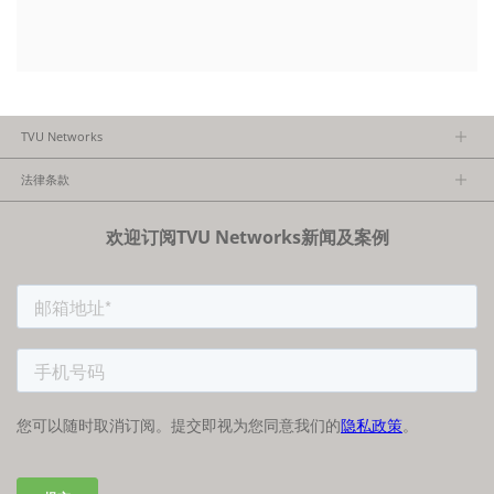
TVU Networks
关于TVU
法律条款
执行团队
隐私政策
加入我们
欢迎订阅TVU Networks新闻及案例
法律条款
经销商项目报备
FCC/CE声明