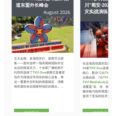
道东盟外长峰会
川”蜀安·202
灾实战演练
August 2026
A
五天会期、多场馆并行、新闻节点密
集——面对这样一场高规格国际外交
在这场高强度的实战检
会议的报道压力，十余家广播机构不
64套
TVU One
直播背包
约而同选择了
TVU One
便携式直播背
核心，配合12台
TVU Ro
包作为现场信号回传的核心设备，将
合路由器、7台
TVU
收
这一重要外交时刻的画面稳定、清晰
TVU Mediahub
云调度
地传递给各自国家和地区的观众。...
成覆盖"采、传、收、调
频传输与指挥调度保障
提供了坚实的技术支撑。.
了解更多
了解更多