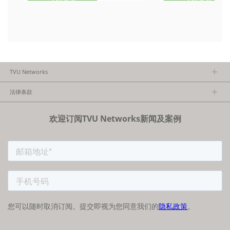
了解更多
了解更多
TVU Networks
关于TVU
法律条款
执行团队
隐私政策
加入我们
欢迎订阅TVU Networks新闻及案例
法律条款
经销商项目报备
FCC/CE声明