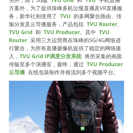
另外，除了5G版
TVU One
和
TVU
手机直播
方案外，为了提供珠峰多机位慢直播及VR直播服
务，新华社则使用了
TVU
的多网聚合路由、传
输分发及云导播服务，产品包括
TVU Router
、
TVU Grid
和
TVU Producer
。其中
TVU
Router
采用三大运营商在珠峰的5G/4G网络进
行聚合，为所有直播摄像机提供了稳定的网络接
入，
TVU Grid IP调度分发系统
将所采集的画面
传输至多个演播室，最终，通过
TVU Producer
云导播
在线包装制作并推流到多个视频平台。