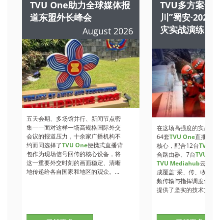
TVU One助力全球媒体报
TVU多方案全
道东盟外长峰会
川”蜀安·202
灾实战演练
August 2026
A
五天会期、多场馆并行、新闻节点密
集——面对这样一场高规格国际外交
在这场高强度的实战检
会议的报道压力，十余家广播机构不
64套
TVU One
直播背包
约而同选择了
TVU One
便携式直播背
核心，配合12台
TVU Ro
包作为现场信号回传的核心设备，将
合路由器、7台
TVU
收
这一重要外交时刻的画面稳定、清晰
TVU Mediahub
云调度
地传递给各自国家和地区的观众。...
成覆盖"采、传、收、调
频传输与指挥调度保障
提供了坚实的技术支撑。.