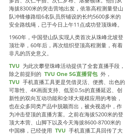
多吉、次仁平措、次仁罗布、洛桑顿珠。他们从
海拔8300米的突击营地出发，依靠高程测量登山
队冲锋修路组6名队员所铺设的长约5600多米的
安全路线绳，已于今日上午11点成功登顶珠峰。
1960年，中国登山队实现人类首次从珠峰北坡登
顶壮举，60年后，再次组织登顶高程测量，有着
非凡的历史意义。
TVU
为此次攀登珠峰活动提供了全套直播手段，
除之前提到的
TVU One 5G直播背包
外，
TVU
手机直播工具更是凭借灵活、便携、出色的
可靠性、4K画面支持、低至0.5s的直播延迟、创
新性的双向互动功能和全球大规模应用的考验，
也在众多同类产品中脱颖而出，被央视选中，作
为冲击登顶的直播方案。之前在海拔5200米的登
顶大本营、山脚下以及今天海拔8600-8700米的
中国梯，已经使用
TVU
手机直播工具回传了大