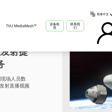
简体中文
设备租
联系我
TVU MediaMesh™
赁
们
载人发射提
务
制现场人员数
用于发射直播视频
管