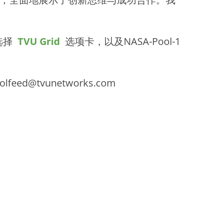
选择
TVU Grid
选项卡，以及NASA-Pool-1
tvunetworks.com