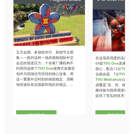
A
五天会期、多场馆并行、新闻节点密
集——面对这样一场高规格国际外交
在这场高强度的实战检
会议的报道压力，十余家广播机构不
64套
TVU One
直播背包
约而同选择了
TVU One
便携式直播背
核心，配合12台
TVU Ro
包作为现场信号回传的核心设备，将
合路由器、7台
TVU
收
这一重要外交时刻的画面稳定、清晰
TVU Mediahub
云调度
地传递给各自国家和地区的观众。...
成覆盖"采、传、收、调
频传输与指挥调度保障
提供了坚实的技术支撑。.
了解更多
了解更多