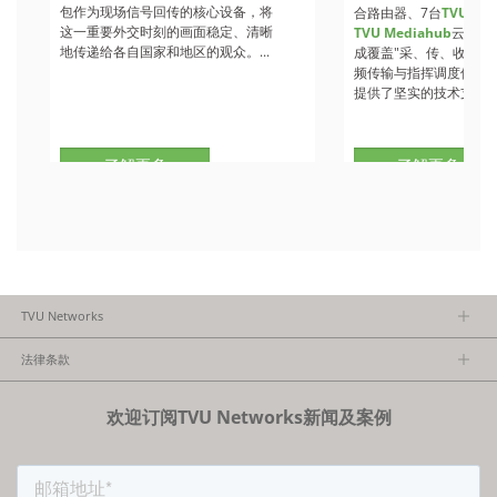
包作为现场信号回传的核心设备，将
合路由器、7台
TVU
收
这一重要外交时刻的画面稳定、清晰
TVU Mediahub
云调度
地传递给各自国家和地区的观众。...
成覆盖"采、传、收、调
频传输与指挥调度保障
提供了坚实的技术支撑。.
了解更多
了解更多
TVU Networks
关于TVU
法律条款
执行团队
隐私政策
加入我们
欢迎订阅TVU Networks新闻及案例
法律条款
经销商项目报备
FCC/CE声明