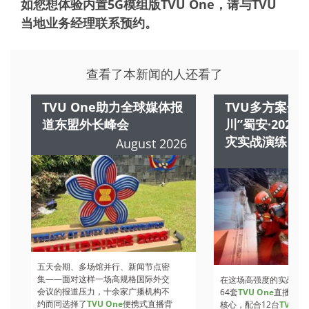
如您想体验内置5G模组版TVU One，请与TVU
当地业务经理联系预约。
查看了本新闻的人还看了
TVU One助力全球媒体报
TVU多方案全
道东盟外长峰会
川”蜀安·202
灾实战演练
August 2026
A
五天会期、多场馆并行、新闻节点密
集——面对这样一场高规格国际外交
在这场高强度的实战检
会议的报道压力，十余家广播机构不
64套
TVU One
直播背包
约而同选择了
TVU One
便携式直播背
核心，配合12台
TVU Ro