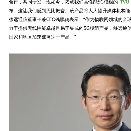
合作，共同研发，现如今，搭载我们高性能5G模组的
TVU
布，这让我们感到无比振奋。该产品将大大提升媒体机构随
移远通信董事长兼CEO钱鹏鹤表示，“作为物联网领域的全
力于提供无线性能卓越且易于集成的5G模组产品，移远通
国家和地区加速部署这一产品。”