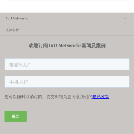
TVU Networks
关于TVU
法律条款
执行团队
隐私政策
加入我们
欢迎订阅TVU Networks新闻及案例
法律条款
经销商项目报备
FCC/CE声明