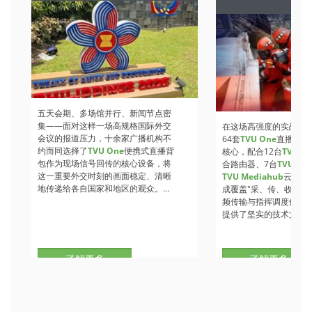
A
五天会期、多场馆并行、新闻节点密
集——面对这样一场高规格国际外交
在这场高强度的实战检
会议的报道压力，十余家广播机构不
64套
TVU One
直播背包
约而同选择了
TVU One
便携式直播背
核心，配合12台
TVU Ro
包作为现场信号回传的核心设备，将
合路由器、7台
TVU
收
这一重要外交时刻的画面稳定、清晰
TVU Mediahub
云调度
地传递给各自国家和地区的观众。...
成覆盖"采、传、收、调
频传输与指挥调度保障
提供了坚实的技术支撑。.
了解更多
了解更多