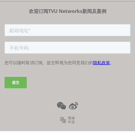
子
隐私政策
加入我们
有
欢迎订阅TVU Networks新闻及案例
法律条款
经销商项目报备
限
FCC/CE声明
公
司
简体
中文