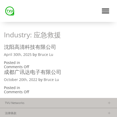
Industry:
应急救援
沈阳高清科技有限公司
April 30th, 2025
by
Bruce Lu
Posted in
on
Comments Off
沈
成都广讯达电子有限公司
阳
高
October 20th, 2022
by
Bruce Lu
清
科
Posted in
技
on
Comments Off
有
成
限
都
TVU Networks
公
广
司
讯
关于TVU
达
法律条款
电
执行团队