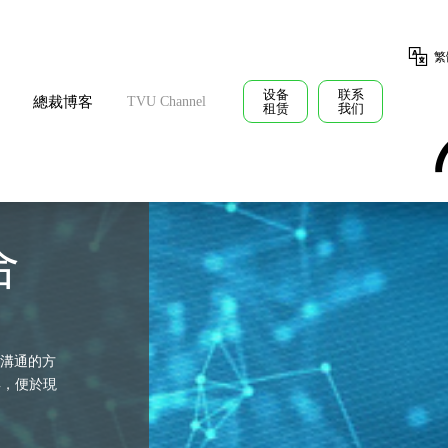
繁
设备
联系
總裁博客
TVU Channel
租赁
我们
合
溝通的方
具，便於現