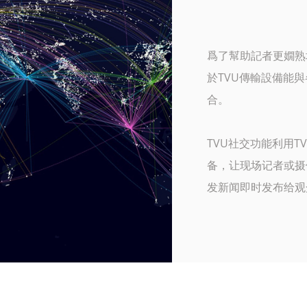
爲了幫助記者更嫺熟
於TVU傳輸設備能
合。
TVU社交功能利用TV
备，让现场记者或摄
发新闻即时发布给观