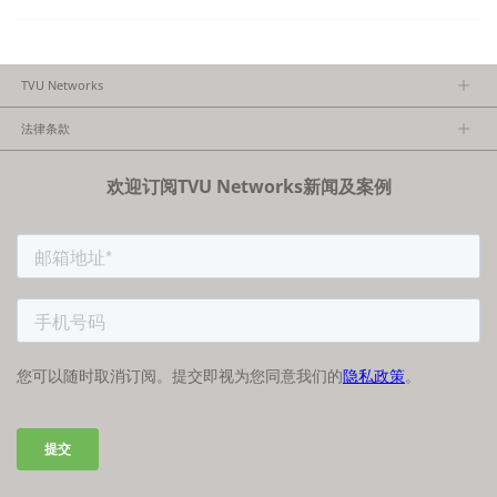
TVU Networks
关于TVU
法律条款
执行团队
隐私政策
加入我们
欢迎订阅TVU Networks新闻及案例
法律条款
经销商项目报备
FCC/CE声明