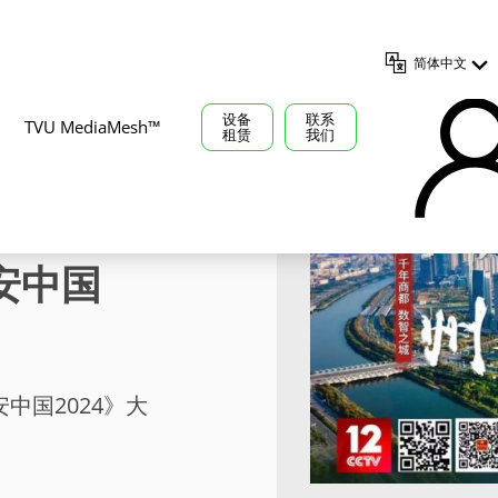
简体中文
设备
联系
TVU MediaMesh™
租赁
我们
案为总台
安中国
中国2024》大