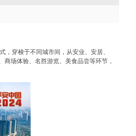
TVU Channel 云播出
TVU Mediahub 云调度
TVU Remote Commentator
云解说
形式，穿梭于不同城市间，从安业、安居、
、商场体验、名胜游览、美食品尝等环节，