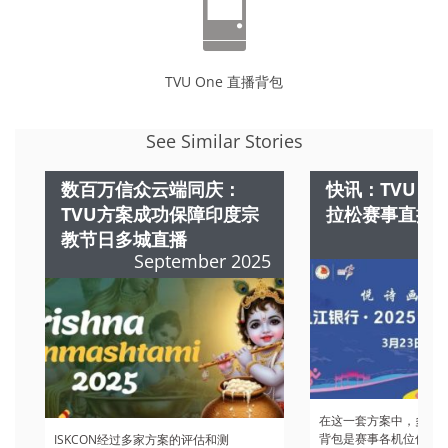
TVU One 直播背包
See Similar Stories
数百万信众云端同庆：
快讯：TVU 
TVU方案成功保障印度宗
拉松赛事直播
教节日多城直播
M
September 2025
在这一套方案中，多部
T
背包是赛事各机位信号
ISKCON经过多家方案的评估和测