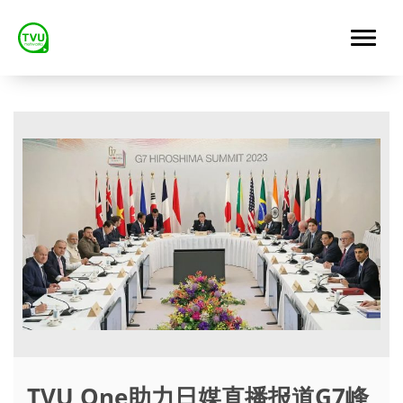
TVU One助力日媒直播报道G7峰