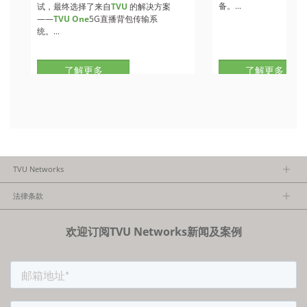
备。...
试，最终选择了来自
TVU
的解决方案
——
TVU One
5G直播背包传输系
统。...
了解更多
了解更多
TVU Networks
关于TVU
法律条款
执行团队
隐私政策
加入我们
欢迎订阅TVU Networks新闻及案例
法律条款
经销商项目报备
FCC/CE声明