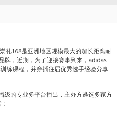
TVU Channel 云播出
TVU Mediahub 云调度
TVU Remote Commentator
云解说
，崇礼168是亚洲地区规模最大的超长距离耐
牌，近期，为了迎接赛事到来，adidas
跑训练课程，并穿插往届优秀选手经验分享
播级的专业多平台播出，主办方遴选多家方
括：