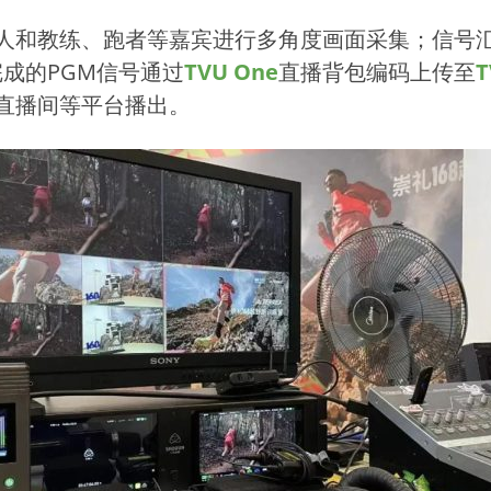
持人和教练、跑者等嘉宾进行多角度画面采集；信号
成的PGM信号通过
TVU One
直播背包编码上传至
T
直播间等平台播出。