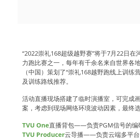
“2022崇礼168超级越野赛”将于7月2
力跑比赛之一，每年有千余名来自世界各地的
（中国）策划了“崇礼168越野跑线上训
及训练路线推荐。
活动直播现场搭建了临时演播室，可完成
案，考虑到现场网络环境波动因素，最终
TVU One
直播背包——负责PGM信号的编
TVU Producer
云导播——负责云端多平台