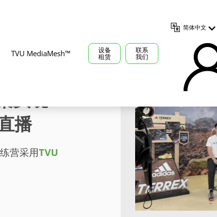
简体中文
设备
联系
TVU MediaMesh™
租赁
我们
方案实现
台直播
上训练营采用
TVU