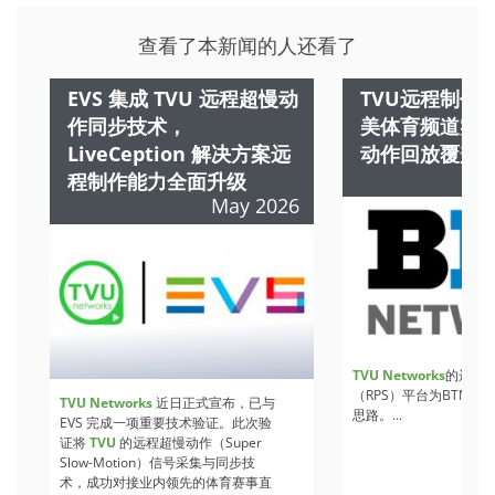
查看了本新闻的人还看了
EVS 集成 TVU 远程超慢动
TVU远程制作
作同步技术，
美体育频道实
LiveCeption 解决方案远
动作回放覆盖
程制作能力全面升级
May 2026
TVU Networks
的远程
（RPS）平台为BTN提
TVU Networks
近日正式宣布，已与
思路。...
EVS 完成一项重要技术验证。此次验
证将
TVU
的远程超慢动作（Super
Slow-Motion）信号采集与同步技
术，成功对接业内领先的体育赛事直