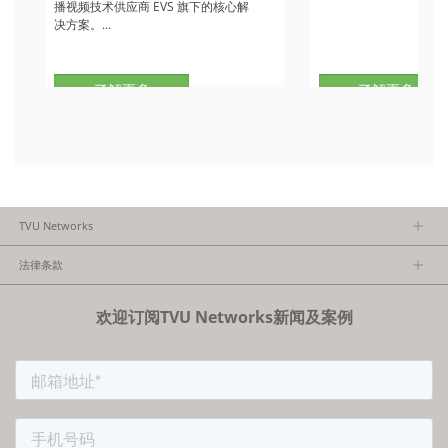
播视频技术供应商 EVS 旗下的核心解
决方案。...
了解更多
了解更多
TVU Networks
关于TVU
法律条款
执行团队
隐私政策
加入我们
欢迎订阅TVU Networks新闻及案例
法律条款
经销商项目报备
FCC/CE声明