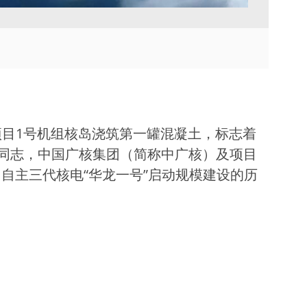
TVU Channel 云播出
TVU Mediahub 云调度
TVU Remote Commentator
云解说
项目1号机组核岛浇筑第一罐混凝土，标志着
同志，中国广核集团（简称中广核）及项目
国自主三代核电“华龙一号”启动规模建设的历