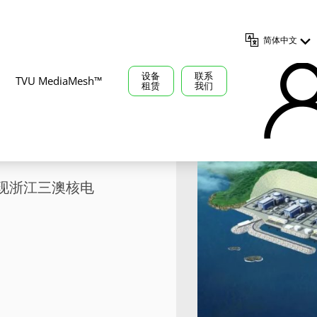
简体中文
设备
联系
TVU MediaMesh™
租赁
我们
电“云开工”
实现浙江三澳核电