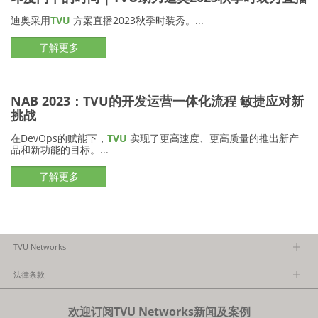
迪奥采用
TVU
方案直播2023秋季时装秀。...
了解更多
NAB 2023：TVU的开发运营一体化流程 敏捷应对新
挑战
在DevOps的赋能下，
TVU
实现了更高速度、更高质量的推出新产
品和新功能的目标。...
了解更多
TVU Networks
关于TVU
法律条款
执行团队
隐私政策
加入我们
欢迎订阅TVU Networks新闻及案例
法律条款
经销商项目报备